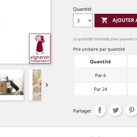
Quantité

AJOUTER 
La quantité minimale pour pouvoir c
Prix unitaire par quantité
Quantité
Par 6

Par 24
Partager