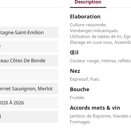
Description
Elaboration
Culture raisonnée.
Vendanges mécaniques.
agne-Saint-Emilion
Utilisation de tables de tri, Eg
Elevage en cuve inox, Assemb
2
Œil
teau Côtes De Bonde
Couleur rouge, intense, reflets
Nez
Expressif, frais.
rnet Sauvignon, Merlot
Bouche
Fruitée.
020 À 2026
Accords mets & vin
Jambon de Bayonne, Viandes ro
l
Fromages