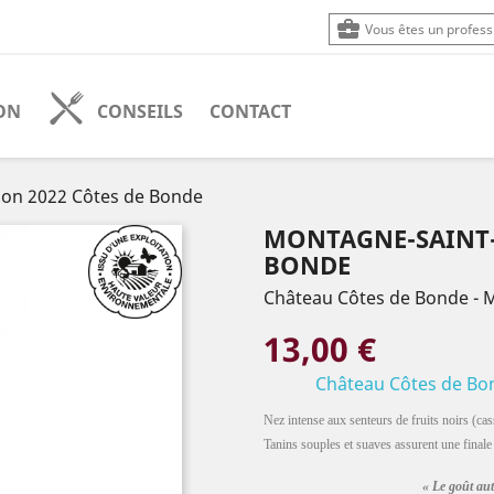

Vous êtes un profess
SON
CONSEILS
CONTACT
ion 2022 Côtes de Bonde
MONTAGNE-SAINT-
BONDE
Château Côtes de Bonde - M
13,00 €
Château Côtes de Bon
Nez intense aux senteurs de fruits noirs (ca
Tanins souples et suaves assurent une fina
« Le goût aut