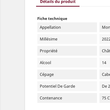
Détails du produit
Fiche technique
Appellation
Mont
Millésime
202
Propriété
Châ
Alcool
14
Cépage
Cabe
Potentiel De Garde
De 2
Contenance
75 C