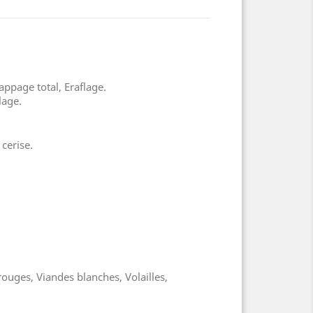
rappage total, Eraflage.
lage.
 cerise.
uges, Viandes blanches, Volailles,