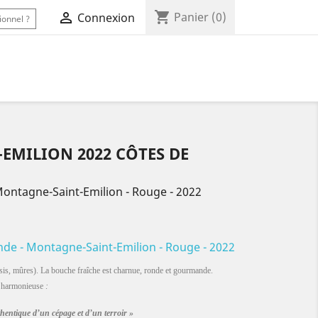
shopping_cart

Panier
(0)
Connexion
ionnel ?
EMILION 2022 CÔTES DE
ontagne-Saint-Emilion - Rouge - 2022
de - Montagne-Saint-Emilion - Rouge - 2022
ssis, mûres). La bouche fraîche est charnue, ronde et gourmande.
le harmonieuse
:
hentique d’un cépage et d’un terroir »